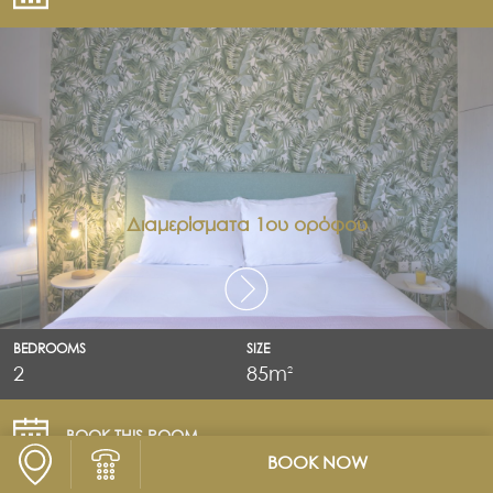
Διαμερίσματα 1ου ορόφου
BEDROOMS
SIZE
2
85m
2
BOOK THIS ROOM
BOOK NOW